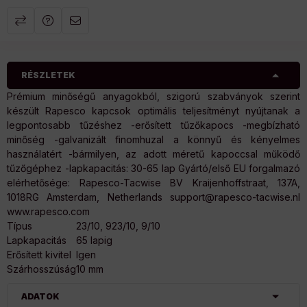
RÉSZLETEK
Prémium minőségű anyagokból, szigorú szabványok szerint
készült Rapesco kapcsok optimális teljesítményt nyújtanak a
legpontosabb tűzéshez -erősített tűzőkapocs -megbízható
minőség -galvanizált finomhuzal a könnyű és kényelmes
használatért -bármilyen, az adott méretű kapoccsal működő
tűzőgéphez -lapkapacitás: 30-65 lap Gyártó/első EU forgalmazó
elérhetősége: Rapesco-Tacwise BV Kraijenhoffstraat, 137A,
1018RG Amsterdam, Netherlands support@rapesco-tacwise.nl
www.rapesco.com
Típus
23/10, 923/10, 9/10
Lapkapacitás
65 lapig
Erősített kivitel
Igen
Szárhosszúság
10 mm
ADATOK