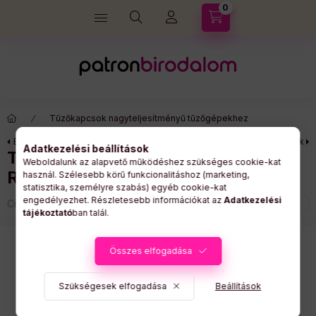
0
Kosárban lévő tétel
Tűzőkapcsok nagyteljesítményű tűzőgépekhez
Előző termék
Következő termék
Adatkezelési beállítások
Tűzőkapocs, 923/10, horganyzott,
Weboldalunk az alapvető működéshez szükséges cookie-kat
RAPESCO
használ. Szélesebb körű funkcionalitáshoz (marketing,
statisztika, személyre szabás) egyéb cookie-kat
engedélyezhet. Részletesebb információkat az
Adatkezelési
Cikkszám:
IRS1237
tájékoztató
ban talál.
Összes elfogadása
Szükségesek elfogadása
Beállítások